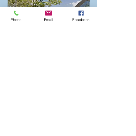
Phone
Email
Facebook
Vedbæk Garden - Kulturcenter
Mariehøj
Øverødvej 246B, 2840 Holte
Telefon:
29461065
- Mail:
vg@vedbaekgarden.dk
- MobilePay:
38599