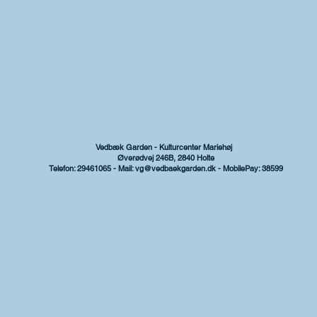
Vedbæk Garden - Kulturcenter Mariehøj
Øverødvej 246B, 2840 Holte
Telefon: 29461065 - Mail:
vg@vedbaekgarden.dk
- MobilePay: 38599