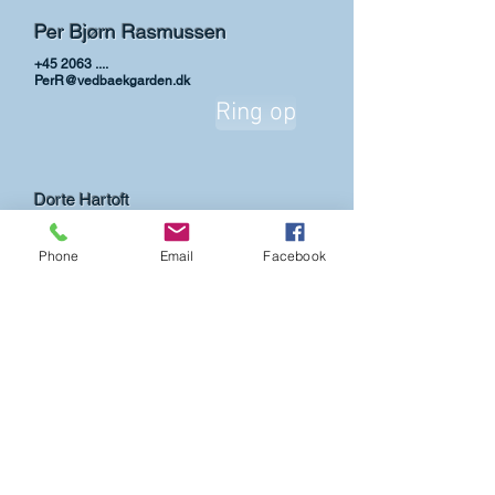
Per Bjørn Rasmussen
+45 2063 ....
PerR@vedbaekgarden.dk
Ring op
Dorte Hartoft
+45 4052 1717
DorteH@vedbaekgarden.dk
Phone
Email
Facebook
Ring op
Louise Skov Brøndum
+45 2244 8988
...@vedbaekgarden.dk
Ring op