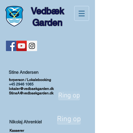
Vedbæk
Garden
Stine Andersen
forperson / Lokalebooking
+45 2946 1065
lokaler@vedba
ekgarden.dk
StineA@vedbaekgarden.dk
Ring op
Ring op
Nikolaj Ahrenkiel
Kasserer